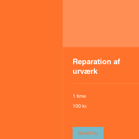
Reparation af
urværk
1 time
100
100 kr.
danske
kroner
Bestil nu