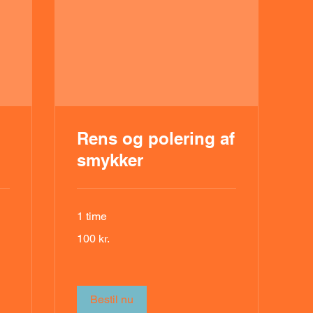
Rens og polering af
smykker
1 time
100
100 kr.
danske
kroner
Bestil nu