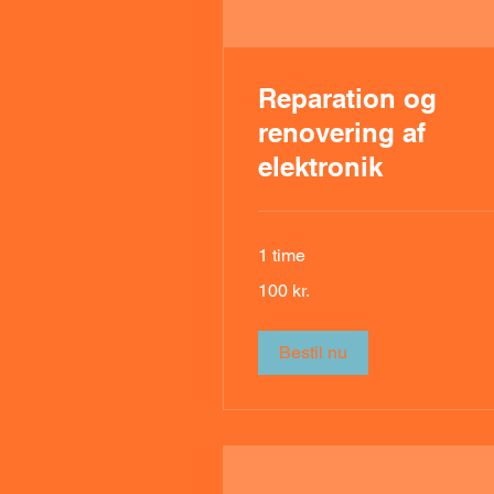
Reparation og
renovering af
elektronik
1 time
100
100 kr.
danske
kroner
Bestil nu