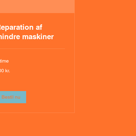
eparation af
indre maskiner
 time
0
0 kr.
nske
oner
Bestil nu